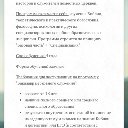
пасторов и служителей поместных церквей.
Программа включает в себя:
изучение Библии,
теоретического и практического богословия,
философии, психологии и других
специализированных и общеобразовательных
дисциплин. Программа строится по принципу
"Базовая часть" + "Специализация".
Срок обучения:
4 года.
Форма обучения:
заочная.
Требования для поступающих
на программу
"Бакалавр церковного служения":
возраст от 18 лет
наличие полного среднего или среднего-
специального образования
результаты внутренних испытаний (сочинение
на заданную тему и экзамен на знание Библии
и догматики) или ЕГЭ (в соответствии с