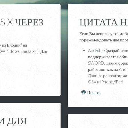
 X ЧЕРЕЗ
ЦИТАТА Н
Если Вы используете моб
порекомендовать две про
 из Библии" на
AndBible
(разработчи
(WINdows Emulator). Для
поддерживается обще
SWORD. Таким образо
работают как на Andro
Данные репозитория 
OSX и iPhone/iPad
Печать
И ДЛЯ