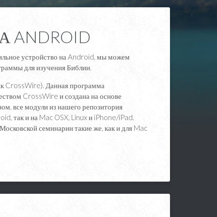
А ANDROID
ильное устройство на Android, мы можем
граммы для изучения Библии.
к CrossWire). Данная программа
ством CrossWire и создана на основе
м, все модули из нашего репозитория
id, так и на Mac OSX, Linux и iPhone/iPad.
Московской семинарии такие же, как и для Mac