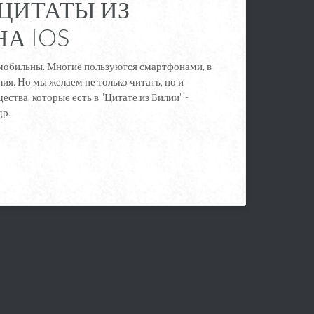
ЦИТАТЫ ИЗ
НА IOS
обильны. Многие пользуются смартфонами, в
ия. Но мы желаем не только читать, но и
ства, которые есть в "Цитате из Билии" -
др.