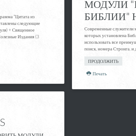
МОДУЛИ "
БИБЛИИ" 
грамма "Цитата из
дставлены следующие
Современные служители м
уля) + Священное
которых установлена Библ
Полезные Издания (3
использовать все преимуще
поиск, номера Стронга, и 
ПРОДОЛЖИТЬ
Печать
S
ОВИТЬ МОДУЛИ