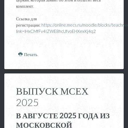
комплект.
Ссылка для
регистрации:
https://online.mecs.ru/moodle/blocks/teachmix
link=lHxCMfFv4IZWE8hcUfvoEHXexKj4q2
Печать
ВЫПУСК МСЕХ
2025
В АВГУСТЕ 2025 ГОДА ИЗ
МОСКОВСКОЙ