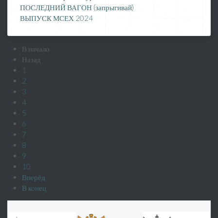
ПОСЛЕДНИЙ ВАГОН (запрыгивай)
ВЫПУСК МСЕХ 2024
В начало
Назад
1
2
3
4
5
6
7
8
9
10
Вперёд
В конец