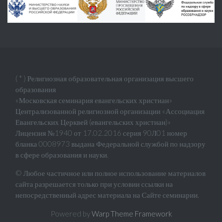
( * ) Религиозная образовательная организация высшего
образования
«Московская семинария евангельских христиан»
Централизованной религиозной организации «Ассоциация
Евангельских Церквей (евангельских христиан)»
Лицензия №1940 от 17.02.2016 серия 90Л01 номер
бланка 0008973 выдана Федеральной службой по надзору
в сфере образования и науки.
© Любое частичное или полное использование материалов
сайта разрешается только при условии ссылки на
непосредственный адрес материала на Сайте семинарии.
Powered by
Warp Theme Framework